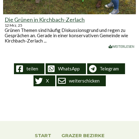
Die Grünen in Kirchbach-Zerlach
12
Mrz, 25
Grünen Themen sind häufig Diskussionsgrund und regen zu
Gesprächen an. Gerade in einer konservativen Gemeinde wie
Kirchbach-Zerlach ...
WEITERLESEN
teilen
WhatsApp
Telegram
X
weiterschicken
START
GRAZER BEZIRKE